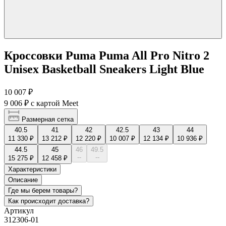
Кроссовки Puma Puma All Pro Nitro 2
Unisex Basketball Sneakers Light Blue
10 007 ₽
9 006 ₽
с картой Meet
Размерная сетка
40.5
41
42
42.5
43
44
11 330 ₽
13 212 ₽
12 220 ₽
10 007 ₽
12 134 ₽
10 936 ₽
44.5
45
46
49.5
--
--
15 275 ₽
12 458 ₽
Характеристики
Описание
Где мы берем товары?
Как происходит доставка?
Артикул
312306-01