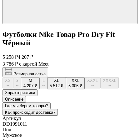
Футболки Nike Товар Pro Dry Fit
Чёрный
5 258 ₽
4 207 ₽
3 786 ₽
с картой Meet
Размерная сетка
XS
S
M
L
XL
XXL
XXXL
XXXXL
--
--
--
--
--
4 207 ₽
5 512 ₽
5 306 ₽
Характеристики
Описание
Где мы берем товары?
Как происходит доставка?
Артикул
DD1991011
Пол
Мужское