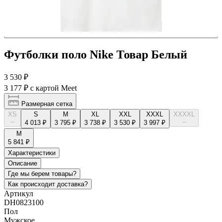
Футболки поло Nike Товар Белый
3 530 ₽
3 177 ₽
с картой Meet
Размерная сетка
XS
S
M
XL
XXL
XXXL
XXXXL
--
--
4 013 ₽
3 795 ₽
3 738 ₽
3 530 ₽
3 997 ₽
М
5 841 ₽
Характеристики
Описание
Где мы берем товары?
Как происходит доставка?
Артикул
DH0823100
Пол
Мужское