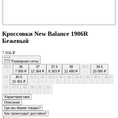
Кроссовки New Balance 1906R
Бежевый
7 956 ₽
Размерная сетка
35.5
36
37
37.5
38
38.5
39.5
--
--
7 956 ₽
12 364 ₽
8 303 ₽
12 480 ₽
10 085 ₽
40
40.5
41.5
42
42.5
43
44
44.5
45
45.5
46.5
--
--
--
--
--
--
--
--
--
--
10 401 ₽
47
47.5
49
50
51
52
--
--
--
--
--
--
Характеристики
Описание
Где мы берем товары?
Как происходит доставка?