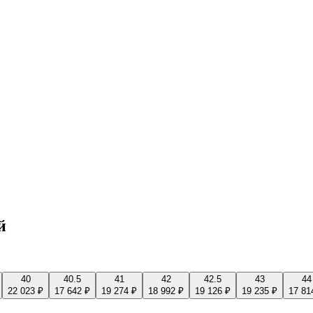
й
40
40.5
41
42
42.5
43
44
22 023 ₽
17 642 ₽
19 274 ₽
18 992 ₽
19 126 ₽
19 235 ₽
17 81