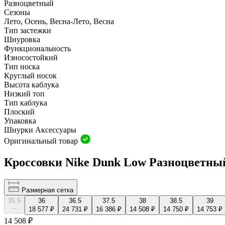
Разноцветный
Сезоны
Лето, Осень, Весна-Лето, Весна
Тип застежки
Шнуровка
Функциональность
Износостойкий
Тип носка
Круглый носок
Высота каблука
Низкий топ
Тип каблука
Плоский
Упаковка
Шнурки Аксессуары
Оригинальный товар
Кроссовки Nike Dunk Low Разноцветны
Размерная сетка
35.5
36
36.5
37.5
38
38.5
39
--
18 577 ₽
24 731 ₽
16 386 ₽
14 508 ₽
14 750 ₽
14 753 ₽
14 508 ₽