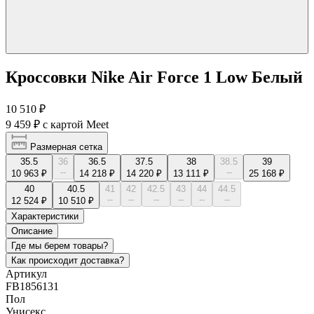
Кроссовки Nike Air Force 1 Low Белый
10 510 ₽
9 459 ₽
с картой Meet
Размерная сетка
35.5
36
36.5
37.5
38
38.5
39
--
--
10 963 ₽
14 218 ₽
14 220 ₽
13 111 ₽
25 168 ₽
40
40.5
41
42
42.5
43
44
44.5
--
--
--
--
--
--
12 524 ₽
10 510 ₽
Характеристики
Описание
Где мы берем товары?
Как происходит доставка?
Артикул
FB1856131
Пол
Унисекс