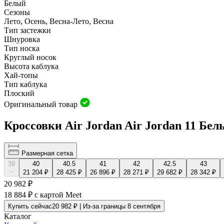
Белый
Сезоны
Лето, Осень, Весна-Лето, Весна
Тип застежки
Шнуровка
Тип носка
Круглый носок
Высота каблука
Хай-топы
Тип каблука
Плоский
Оригинальный товар
Кроссовки Air Jordan Air Jordan 11 Бел
Размерная сетка
39
40
40.5
41
42
42.5
43
--
21 204 ₽
28 425 ₽
26 896 ₽
28 271 ₽
29 682 ₽
28 342 ₽
20 982 ₽
18 884 ₽
с картой Meet
Купить сейчас
20 982 ₽ | Из-за границы 8 сентября
Каталог