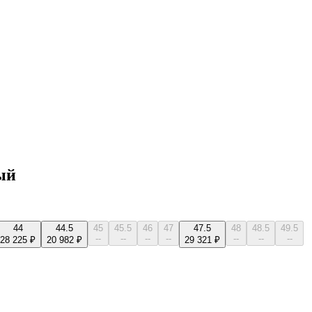
ый
44
44.5
45
45.5
46
47
47.5
48
48.5
49.5
--
--
--
--
--
--
--
28 225 ₽
20 982 ₽
29 321 ₽