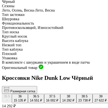
Чёрный
Сезоны
Лето, Осень, Весна-Лето, Весна
Тип застежки
Шнуровка
Функциональность
Противоскользящий, Износостойкий
Тип носка
Круглый носок
Высота каблука
Низкий топ
Тип каблука
Плоский
Упаковка
В комплекте с шнурками и украшением в виде патча
Оригинальный товар
Кроссовки Nike Dunk Low Чёрный
Размерная сетка
35.5
36
36.5
37.5
38
38.5
39
--
15 135 ₽
14 551 ₽
16 002 ₽
14 292 ₽
23 738 ₽
27 622 ₽
14 292 ₽