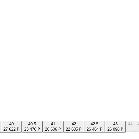
40
40.5
41
42
42.5
43
44
--
27 622 ₽
23 476 ₽
20 606 ₽
22 605 ₽
26 464 ₽
26 098 ₽