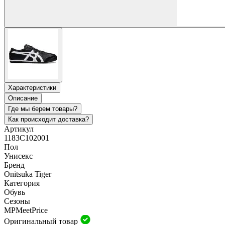
Характеристики
Описание
Где мы берем товары?
Как происходит доставка?
Артикул
1183C102001
Пол
Унисекс
Бренд
Onitsuka Tiger
Категория
Обувь
Сезоны
MP
Meet
Price
Оригинальный товар