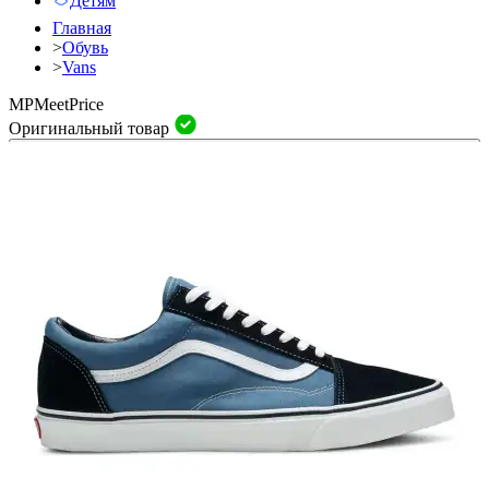
Детям
Главная
>
Обувь
>
Vans
MP
Meet
Price
Оригинальный товар