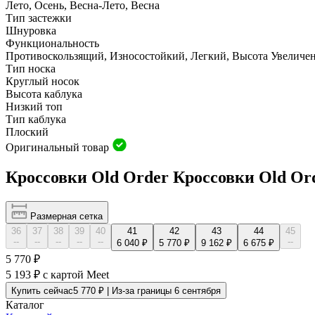
Лето, Осень, Весна-Лето, Весна
Тип застежки
Шнуровка
Функциональность
Противоскользящий, Износостойкий, Легкий, Высота Увеличе
Тип носка
Круглый носок
Высота каблука
Низкий топ
Тип каблука
Плоский
Оригинальный товар
Кроссовки Old Order Кроссовки Old Ord
Размерная сетка
36
37
38
39
40
41
42
43
44
45
--
--
--
--
--
--
6 040 ₽
5 770 ₽
9 162 ₽
6 675 ₽
5 770 ₽
5 193 ₽
с картой Meet
Купить сейчас
5 770 ₽ | Из-за границы 6 сентября
Каталог