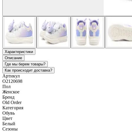
Характеристики
Описание
Где мы берем товары?
Как происходит доставка?
Артикул
O2120698
Пол
Женское
Бренд
Old Order
Категория
Обувь
Цвет
Белый
Сезоны