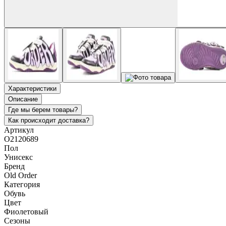
Характеристики
Описание
Где мы берем товары?
Как происходит доставка?
Артикул
O2120689
Пол
Унисекс
Бренд
Old Order
Категория
Обувь
Цвет
Фиолетовый
Сезоны