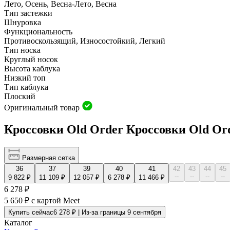
Лето, Осень, Весна-Лето, Весна
Тип застежки
Шнуровка
Функциональность
Противоскользящий, Износостойкий, Легкий
Тип носка
Круглый носок
Высота каблука
Низкий топ
Тип каблука
Плоский
Оригинальный товар
Кроссовки Old Order Кроссовки Old Or
Размерная сетка
36
37
39
40
41
42
43
44
45
--
--
--
--
9 822 ₽
11 109 ₽
12 057 ₽
6 278 ₽
11 466 ₽
6 278 ₽
5 650 ₽
с картой Meet
Купить сейчас
6 278 ₽ | Из-за границы 9 сентября
Каталог