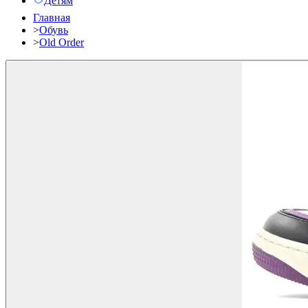
Детям
Главная
>
Обувь
>
Old Order