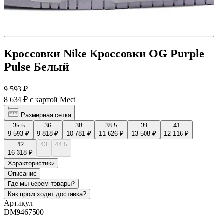
Кроссовки Nike Кроссовки OG Purple
Pulse Белый
9 593 ₽
8 634 ₽
с картой Meet
Размерная сетка
35.5
36
38
38.5
39
41
9 593 ₽
9 818 ₽
10 781 ₽
11 626 ₽
13 508 ₽
12 116 ₽
42
43
44.5
--
--
16 318 ₽
Характеристики
Описание
Где мы берем товары?
Как происходит доставка?
Артикул
DM9467500