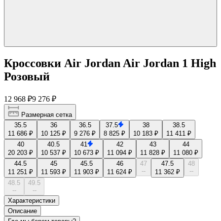
Кроссовки Air Jordan Air Jordan 1 High
Розовый
12 968 ₽
9 276 ₽
Размерная сетка
35.5
36
36.5
37.5
38
38.5
11 686 ₽
10 125 ₽
9 276 ₽
8 825 ₽
10 183 ₽
11 411 ₽
40
40.5
41
42
43
44
20 203 ₽
10 537 ₽
10 673 ₽
11 094 ₽
11 828 ₽
11 080 ₽
44.5
45
45.5
46
47
47.5
48
--
--
11 251 ₽
11 593 ₽
11 903 ₽
11 624 ₽
11 362 ₽
48.5
49.5
--
--
Характеристики
Описание