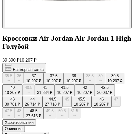
Кроссовки Air Jordan Air Jordan 1 High
Голубой
39 390 ₽
10 207 ₽
Размерная сетка
35.5
36
37
37.5
38
38.5
39
39.5
--
--
--
--
10 207 ₽
10 207 ₽
10 207 ₽
10 207 ₽
40
40.5
41
41.5
42
42.5
--
10 207 ₽
31 884 ₽
10 207 ₽
10 207 ₽
30 037 ₽
43
44
44.5
45
45.5
46
47
--
--
30 781 ₽
26 714 ₽
27 718 ₽
10 207 ₽
10 207 ₽
47.5
48
48.5
49.5
50.5
51.5
--
--
--
--
--
27 616 ₽
Характеристики
Описание