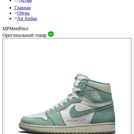
Детям
Главная
>
Обувь
>
Air Jordan
MP
Meet
Price
Оригинальный товар