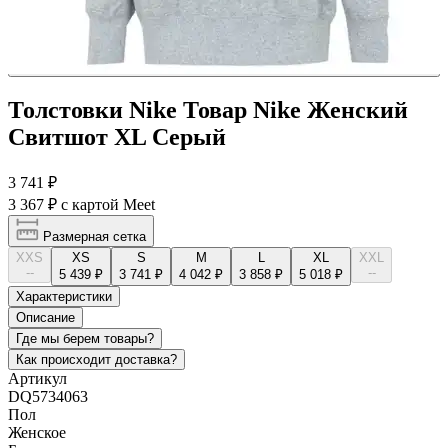
Толстовки Nike Товар Nike Женский
Свитшот XL Серый
3 741 ₽
3 367 ₽
с картой Meet
Размерная сетка
XXS
XS
S
M
L
XL
XXL
--
--
5 439 ₽
3 741 ₽
4 042 ₽
3 858 ₽
5 018 ₽
Характеристики
Описание
Где мы берем товары?
Как происходит доставка?
Артикул
DQ5734063
Пол
Женское