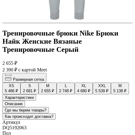
Тренировочные брюки Nike Брюки
Найк Женские Вязаные
Тренировочные Серый
2 655 ₽
2 390 ₽
с картой Meet
Размерная сетка
XS
S
M
L
XL
XXL
М
5 486 ₽
2 681 ₽
2 655 ₽
2 748 ₽
4 680 ₽
5 539 ₽
5 138 ₽
Характеристики
Описание
Где мы берем товары?
Как происходит доставка?
Артикул
DQ5192063
Пол