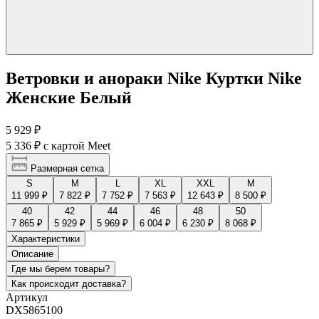
Ветровки и анораки Nike Куртки Nike
Женские Белый
5 929 ₽
5 336 ₽
с картой Meet
Размерная сетка
S
M
L
XL
XXL
М
11 999 ₽
7 822 ₽
7 752 ₽
7 563 ₽
12 643 ₽
8 500 ₽
40
42
44
46
48
50
7 865 ₽
5 929 ₽
5 969 ₽
6 004 ₽
6 230 ₽
8 068 ₽
Характеристики
Описание
Где мы берем товары?
Как происходит доставка?
Артикул
DX5865100