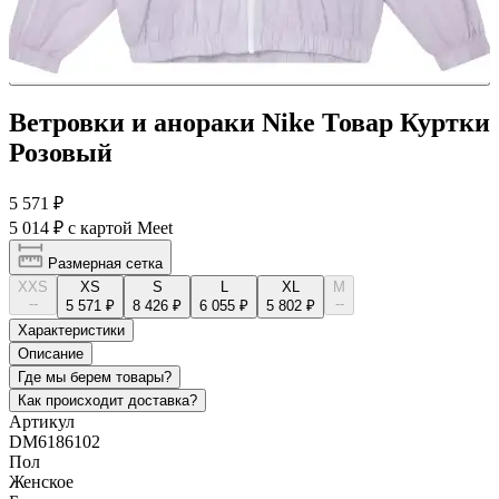
Ветровки и анораки Nike Товар Куртки
Розовый
5 571 ₽
5 014 ₽
с картой Meet
Размерная сетка
XXS
XS
S
L
XL
М
--
--
5 571 ₽
8 426 ₽
6 055 ₽
5 802 ₽
Характеристики
Описание
Где мы берем товары?
Как происходит доставка?
Артикул
DM6186102
Пол
Женское