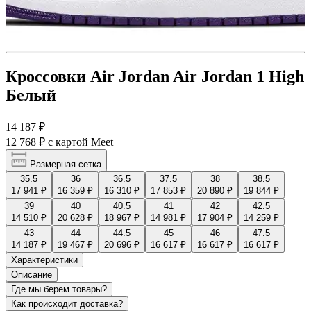
Кроссовки Air Jordan Air Jordan 1 High
Белый
14 187 ₽
12 768 ₽
с картой Meet
Размерная сетка
35.5
36
36.5
37.5
38
38.5
17 941 ₽
16 359 ₽
16 310 ₽
17 853 ₽
20 890 ₽
19 844 ₽
39
40
40.5
41
42
42.5
14 510 ₽
20 628 ₽
18 967 ₽
14 981 ₽
17 904 ₽
14 259 ₽
43
44
44.5
45
46
47.5
14 187 ₽
19 467 ₽
20 696 ₽
16 617 ₽
16 617 ₽
16 617 ₽
Характеристики
Описание
Где мы берем товары?
Как происходит доставка?