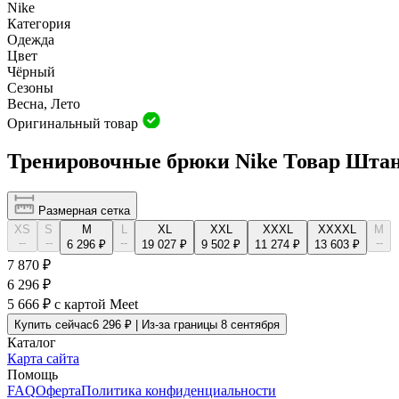
Nike
Категория
Одежда
Цвет
Чёрный
Сезоны
Весна, Лето
Оригинальный товар
Тренировочные брюки Nike Товар Шта
Размерная сетка
XS
S
M
L
XL
XXL
XXXL
XXXXL
М
--
--
--
--
6 296 ₽
19 027 ₽
9 502 ₽
11 274 ₽
13 603 ₽
7 870 ₽
6 296 ₽
5 666 ₽
с картой Meet
Купить сейчас
6 296 ₽ | Из-за границы 8 сентября
Каталог
Карта сайта
Помощь
FAQ
Оферта
Политика конфиденциальности