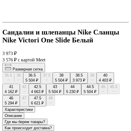
Сандалии и шлепанцы Nike Сланцы
Nike Victori One Slide Белый
3 973 ₽
3 576 ₽
с картой Meet
Размерная сетка
35.5
36
36.5
37.5
38
38.5
39
40
--
--
--
--
5 504 ₽
5 504 ₽
3 973 ₽
4 403 ₽
41
42
42.5
43
44
44.5
45
45.5
--
--
--
4 162 ₽
4 663 ₽
5 504 ₽
5 230 ₽
5 504 ₽
46
47
47.5
48
--
--
5 294 ₽
6 621 ₽
Характеристики
Описание
Где мы берем товары?
Как происходит доставка?