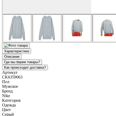
Характеристики
Описание
Где мы берем товары?
Как происходит доставка?
Артикул
CK6359063
Пол
Мужское
Бренд
Nike
Категория
Одежда
Цвет
Серый