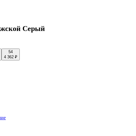
ужской Серый
54
4 362 ₽
ние