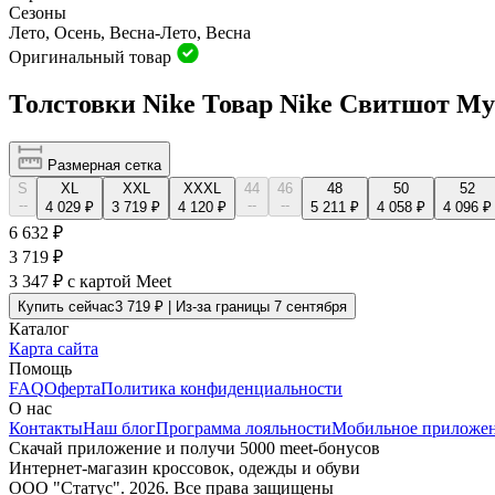
Сезоны
Лето, Осень, Весна-Лето, Весна
Оригинальный товар
Толстовки Nike Товар Nike Свитшот М
Размерная сетка
S
XL
XXL
XXXL
44
46
48
50
52
--
--
--
4 029 ₽
3 719 ₽
4 120 ₽
5 211 ₽
4 058 ₽
4 096 ₽
6 632 ₽
3 719 ₽
3 347 ₽
с картой Meet
Купить сейчас
3 719 ₽ | Из-за границы 7 сентября
Каталог
Карта сайта
Помощь
FAQ
Оферта
Политика конфиденциальности
О нас
Контакты
Наш блог
Программа лояльности
Мобильное приложе
Скачай приложение и получи 5000 meet-бонусов
Интернет-магазин кроссовок, одежды и обуви
ООО "Статус". 2026. Все права защищены