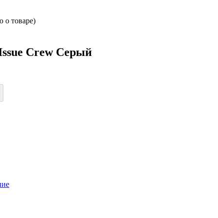
 о товаре)
Issue Crew Серый
ние