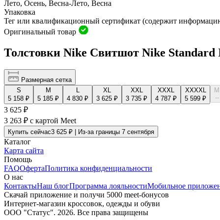
Лето, Осень, Весна-Лето, Весна
Упаковка
Тег или квалификационный сертификат (содержит информацию
Оригинальный товар
Толстовки Nike Свитшот Nike Standard 
Размерная сетка
S
M
L
XL
XXL
XXXL
XXXXL
М
--
5 158 ₽
5 185 ₽
4 830 ₽
3 625 ₽
3 735 ₽
4 787 ₽
5 599 ₽
3 625 ₽
3 263 ₽
с картой Meet
Купить сейчас
3 625 ₽ | Из-за границы 7 сентября
Каталог
Карта сайта
Помощь
FAQ
Оферта
Политика конфиденциальности
О нас
Контакты
Наш блог
Программа лояльности
Мобильное приложе
Скачай приложение и получи 5000 meet-бонусов
Интернет-магазин кроссовок, одежды и обуви
ООО "Статус". 2026. Все права защищены