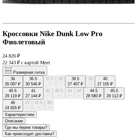
Кроссовки Nike Dunk Low Pro
Фиолетовый
24 826 ₽
22 343 ₽
с картой Meet
Размерная сетка
36
36.5
37.5
38
38.5
39
40
--
--
--
26 097 ₽
30 546 ₽
27 407 ₽
27 155 ₽
40.5
41
42
42.5
43
44
44.5
45.5
--
--
--
--
29 119 ₽
27 144 ₽
28 580 ₽
29 112 ₽
46
47
47.5
48
--
--
--
24 826 ₽
Характеристики
Описание
Где мы берем товары?
Как происходит доставка?