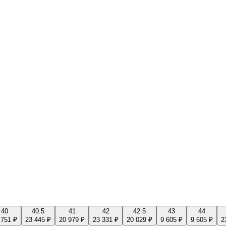
40
40.5
41
42
42.5
43
44
 751 ₽
23 445 ₽
20 979 ₽
23 331 ₽
20 029 ₽
9 605 ₽
9 605 ₽
2