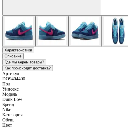
Характеристики
Описание
Где мы берем товары?
Как происходит доставка?
Артикул
DO9404400
Пол
Унисекс
Модель
Dunk Low
Бренд
Nike
Категория
Обувь
Цвет