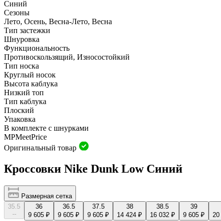
Синий
Сезоны
Лето, Осень, Весна-Лето, Весна
Тип застежки
Шнуровка
Функциональность
Противоскользящий, Износостойкий
Тип носка
Круглый носок
Высота каблука
Низкий топ
Тип каблука
Плоский
Упаковка
В комплекте с шнурками
MP
Meet
Price
Оригинальный товар
Кроссовки Nike Dunk Low Синий
Размерная сетка
35.5
36
36.5
37.5
38
38.5
39
--
9 605 ₽
9 605 ₽
9 605 ₽
14 424 ₽
16 032 ₽
9 605 ₽
20