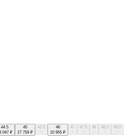
44.5
45
45.5
46
47
47.5
48
48.5
49.5
--
--
--
--
--
--
3 047 ₽
27 759 ₽
10 955 ₽