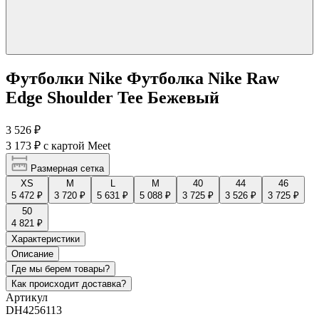
Футболки Nike Футболка Nike Raw
Edge Shoulder Tee Бежевый
3 526 ₽
3 173 ₽
с картой Meet
Размерная сетка
XS
M
L
М
40
44
46
5 472 ₽
3 720 ₽
5 631 ₽
5 088 ₽
3 725 ₽
3 526 ₽
3 725 ₽
50
4 821 ₽
Характеристики
Описание
Где мы берем товары?
Как происходит доставка?
Артикул
DH4256113