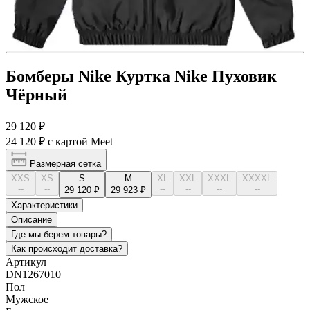
Бомберы Nike Куртка Nike Пуховик
Чёрный
29 120 ₽
24 120 ₽
с картой Meet
Размерная сетка
XXS
XS
S
M
XL
XXL
XXXL
XXXXL
--
--
--
--
--
--
29 120 ₽
29 923 ₽
Характеристики
Описание
Где мы берем товары?
Как происходит доставка?
Артикул
DN1267010
Пол
Мужское