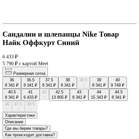
Сандалии и шлепанцы Nike Товар
Найк Оффкурт Синий
6 433 ₽
5 790 ₽
с картой Meet
Размерная сетка
36
36.5
37.5
38
38.5
39
40
--
8 341 ₽
8 341 ₽
8 341 ₽
8 341 ₽
8 341 ₽
9 749 ₽
40.5
41
42
42.5
43
44
44.5
--
8 341 ₽
6 433 ₽
13 805 ₽
8 341 ₽
15 343 ₽
8 341 ₽
46
47.5
48.5
--
--
--
Характеристики
Описание
Где мы берем товары?
Как происходит доставка?