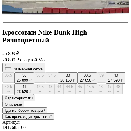
Кроссовки Nike Dunk High
Разноцветный
25 899 ₽
20 899 ₽
с картой Meet
Размерная сетка
35.5
36
36.5
37.5
38
38.5
39
40
--
--
--
--
25 899 ₽
28 150 ₽
27 858 ₽
27 598 ₽
40.5
41
42.5
43
44
44.5
45
45.5
46
47
48
--
--
--
--
--
--
--
--
--
--
26 526 ₽
Характеристики
Описание
Где мы берем товары?
Как происходит доставка?
Артикул
DH7683100