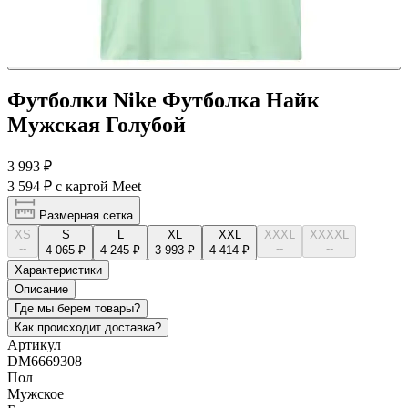
Футболки Nike Футболка Найк
Мужская Голубой
3 993 ₽
3 594 ₽
с картой Meet
Размерная сетка
XS
S
L
XL
XXL
XXXL
XXXXL
--
--
--
4 065 ₽
4 245 ₽
3 993 ₽
4 414 ₽
Характеристики
Описание
Где мы берем товары?
Как происходит доставка?
Артикул
DM6669308
Пол
Мужское