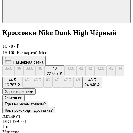
Кроссовки Nike Dunk High Чёрный
16 787 ₽
15 108 ₽
с картой Meet
Размерная сетка
35.5
36
38.5
39
40
40.5
41
42
42.5
43
44
--
--
--
--
--
--
--
--
--
--
22 067 ₽
44.5
45
45.5
46
47
47.5
48
48.5
--
--
--
--
--
--
16 787 ₽
24 948 ₽
Характеристики
Описание
Где мы берем товары?
Как происходит доставка?
Артикул
DD1399103
Пол
Унисекс