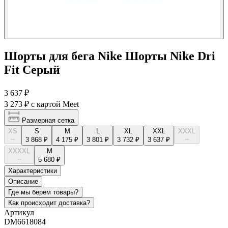
Шорты для бега Nike Шорты Nike Dri
Fit Серый
3 637 ₽
3 273 ₽
с картой Meet
Размерная сетка
XS
S
M
L
XL
XXL
XXXL
--
--
3 868 ₽
4 175 ₽
3 801 ₽
3 732 ₽
3 637 ₽
XXXXL
М
--
5 680 ₽
Характеристики
Описание
Где мы берем товары?
Как происходит доставка?
Артикул
DM6618084