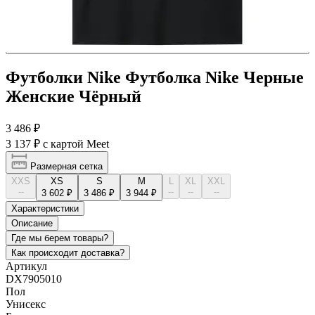
Футболки Nike Футболка Nike Черные
Женские Чёрный
3 486 ₽
3 137 ₽
с картой Meet
Размерная сетка
XXS
XS
S
M
L
XL
XXL
--
--
--
--
3 602 ₽
3 486 ₽
3 944 ₽
Характеристики
Описание
Где мы берем товары?
Как происходит доставка?
Артикул
DX7905010
Пол
Унисекс