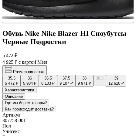
Обувь Nike Nike Blazer HI Сноубутсы
Черные Подростки
5 472 ₽
4 925 ₽
с картой Meet
Размерная сетка
35.5
36
36.5
37.5
38
38.5
39
--
5 472 ₽
5 984 ₽
8 103 ₽
9 107 ₽
9 971 ₽
12 610 ₽
Характеристики
Описание
Где мы берем товары?
Как происходит доставка?
Артикул
807758-001
Пол
Унисекс