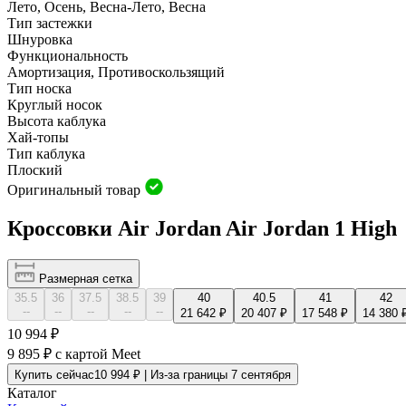
Лето, Осень, Весна-Лето, Весна
Тип застежки
Шнуровка
Функциональность
Амортизация, Противоскользящий
Тип носка
Круглый носок
Высота каблука
Хай-топы
Тип каблука
Плоский
Оригинальный товар
Кроссовки Air Jordan Air Jordan 1 High
Размерная сетка
35.5
36
37.5
38.5
39
40
40.5
41
42
--
--
--
--
--
21 642 ₽
20 407 ₽
17 548 ₽
14 380 
10 994 ₽
9 895 ₽
с картой Meet
Купить сейчас
10 994 ₽ | Из-за границы 7 сентября
Каталог