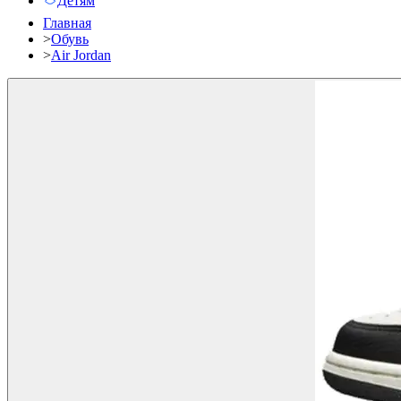
Детям
Главная
>
Обувь
>
Air Jordan