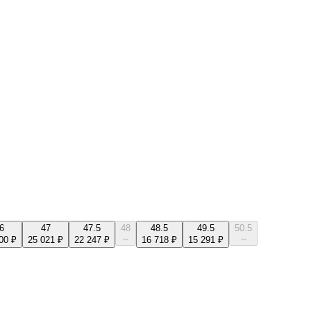
6
47
47.5
48
48.5
49.5
50.5
--
--
00 ₽
25 021 ₽
22 247 ₽
16 718 ₽
15 291 ₽