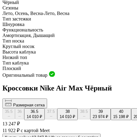
Чёрный
Сезоны
Лето, Осень, Весна-Лето, Весна
Тип застежки
Шнуровка
Функциональность
Амортизация, Дышащий
Тип носка
Круглый носок
Высота каблука
Низкий топ
Тип каблука
Плоский
Оригинальный товар
Кроссовки Nike Air Max Чёрный
Размерная сетка
35.5
36
36.5
37.5
38
38.5
39
40
--
--
--
--
14 010 ₽
14 010 ₽
23 974 ₽
15 198 ₽
2
13 247 ₽
11 922 ₽
с картой Meet