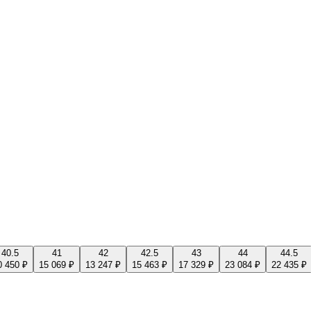
40.5
41
42
42.5
43
44
44.5
0 450 ₽
15 069 ₽
13 247 ₽
15 463 ₽
17 329 ₽
23 084 ₽
22 435 ₽