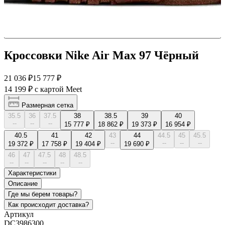
Кроссовки Nike Air Max 97 Чёрный
21 036 ₽
15 777 ₽
14 199 ₽
с картой Meet
Размерная сетка
35.5
36
37.5
38
38.5
39
40
--
--
--
15 777 ₽
18 862 ₽
19 373 ₽
16 954 ₽
40.5
41
42
43
44
44.5
45
45.5
--
--
--
--
19 372 ₽
17 758 ₽
19 404 ₽
19 690 ₽
46
47
47.5
48
48.5
--
--
--
--
--
Характеристики
Описание
Где мы берем товары?
Как происходит доставка?
Артикул
DC3986300