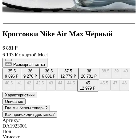
Кроссовки Nike Air Max Чёрный
6 881 ₽
6 193 ₽
с картой Meet
Размерная сетка
35.5
36
36.5
37.5
38
38.5
39
40
--
--
--
9 696 ₽
9 276 ₽
6 881 ₽
12 779 ₽
20 781 ₽
40.5
41
42
42.5
43
44
44.5
45
45.5
47
48
--
--
--
--
--
--
--
--
--
--
12 979 ₽
Характеристики
Описание
Где мы берем товары?
Как происходит доставка?
Артикул
DA1923001
Пол
Унисекс