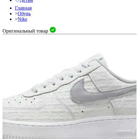
Детям
Главная
>
Обувь
>
Nike
Оригинальный товар