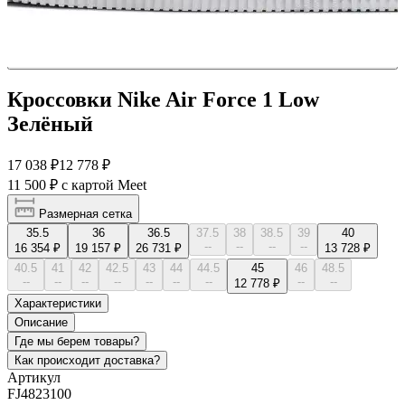
Кроссовки Nike Air Force 1 Low
Зелёный
17 038 ₽
12 778 ₽
11 500 ₽
с картой Meet
Размерная сетка
35.5
36
36.5
37.5
38
38.5
39
40
--
--
--
--
16 354 ₽
19 157 ₽
26 731 ₽
13 728 ₽
40.5
41
42
42.5
43
44
44.5
45
46
48.5
--
--
--
--
--
--
--
--
--
12 778 ₽
Характеристики
Описание
Где мы берем товары?
Как происходит доставка?
Артикул
FJ4823100