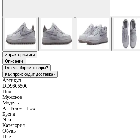
Характеристики
Описание
Где мы берем товары?
Как происходит доставка?
Артикул
DD9605500
Пол
Мужское
Модель
Air Force 1 Low
Бренд
Nike
Категория
Обувь
Цвет