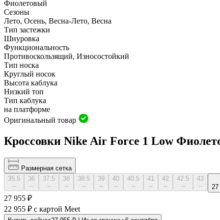
Фиолетовый
Сезоны
Лето, Осень, Весна-Лето, Весна
Тип застежки
Шнуровка
Функциональность
Противоскользящий, Износостойкий
Тип носка
Круглый носок
Высота каблука
Низкий топ
Тип каблука
на платформе
Оригинальный товар
Кроссовки Nike Air Force 1 Low Фиоле
Размерная сетка
35.5
36
37.5
38
38.5
39
40
40.5
41
42
42.5
43
--
--
--
--
--
--
--
--
--
--
--
--
27
27 955 ₽
22 955 ₽
с картой Meet