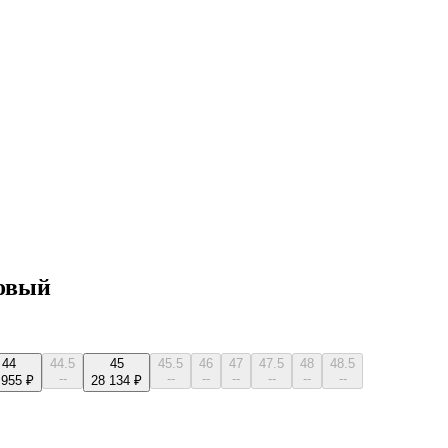
товый
44
44.5
45
45.5
46
47
47.5
48
48.5
--
--
--
--
--
--
--
 955 ₽
28 134 ₽