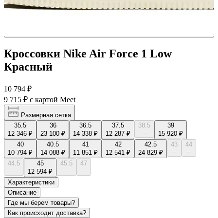
Кроссовки Nike Air Force 1 Low
Красный
10 794 ₽
9 715 ₽
с картой Meet
Размерная сетка
35.5
36
36.5
37.5
38.5
39
--
12 346 ₽
23 100 ₽
14 338 ₽
12 287 ₽
15 920 ₽
40
40.5
41
42
42.5
43
44
--
--
10 794 ₽
14 088 ₽
11 851 ₽
12 541 ₽
24 829 ₽
44.5
45
45.5
47
--
--
--
12 594 ₽
Характеристики
Описание
Где мы берем товары?
Как происходит доставка?