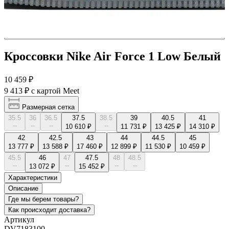
Кроссовки Nike Air Force 1 Low Белый
10 459 ₽
9 413 ₽
с картой Meet
Размерная сетка
35.5
36
36.5
37.5
38.5
39
40.5
41
--
--
--
--
10 610 ₽
11 731 ₽
13 425 ₽
14 310 ₽
42
42.5
43
44
44.5
45
13 777 ₽
13 588 ₽
17 460 ₽
12 899 ₽
11 530 ₽
10 459 ₽
45.5
46
47
47.5
48
48.5
--
--
--
--
13 072 ₽
15 452 ₽
Характеристики
Описание
Где мы берем товары?
Как происходит доставка?
Артикул
DV7183100