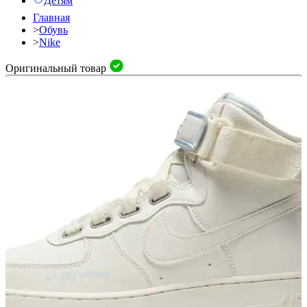
Детям
Главная
>
Обувь
>
Nike
Оригинальный товар