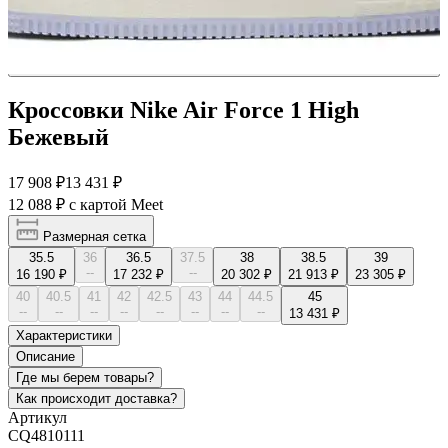
Кроссовки Nike Air Force 1 High
Бежевый
17 908 ₽
13 431 ₽
12 088 ₽
с картой Meet
Размерная сетка
35.5
36
36.5
37.5
38
38.5
39
--
--
16 190 ₽
17 232 ₽
20 302 ₽
21 913 ₽
23 305 ₽
40
40.5
41
42
42.5
43
44
44.5
45
--
--
--
--
--
--
--
--
13 431 ₽
Характеристики
Описание
Где мы берем товары?
Как происходит доставка?
Артикул
CQ4810111