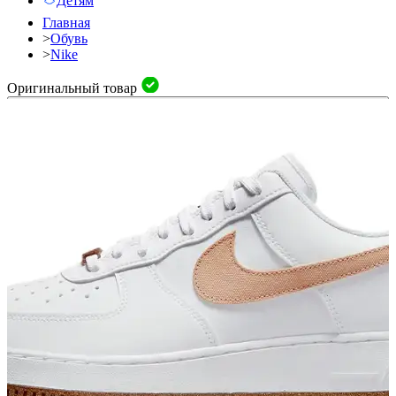
Детям
Главная
>
Обувь
>
Nike
Оригинальный товар