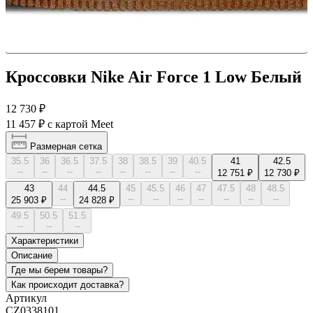
Кроссовки Nike Air Force 1 Low Белый
12 730 ₽
11 457 ₽
с картой Meet
Размерная сетка
35.5
36
36.5
37.5
38
38.5
39
40.5
41
42.5
--
--
--
--
--
--
--
--
12 751 ₽
12 730 ₽
43
44
44.5
45
45.5
46
47
47.5
48
48.5
--
--
--
--
--
--
--
--
25 903 ₽
24 828 ₽
49.5
50.5
51.5
--
--
--
Характеристики
Описание
Где мы берем товары?
Как происходит доставка?
Артикул
CZ0338101