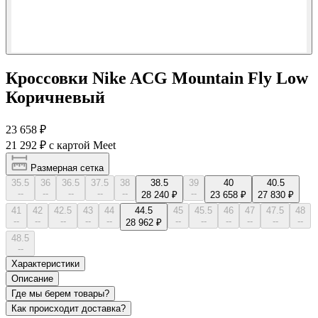
Кроссовки Nike ACG Mountain Fly Low
Коричневый
23 658 ₽
21 292 ₽
с картой Meet
Размерная сетка
35.5
36
36.5
37.5
38
38.5
39
40
40.5
--
--
--
--
--
--
28 240 ₽
23 658 ₽
27 830 ₽
41
42
42.5
43
44
44.5
45
45.5
46
47
47.5
48
--
--
--
--
--
--
--
--
--
--
--
28 962 ₽
48.5
--
Характеристики
Описание
Где мы берем товары?
Как происходит доставка?