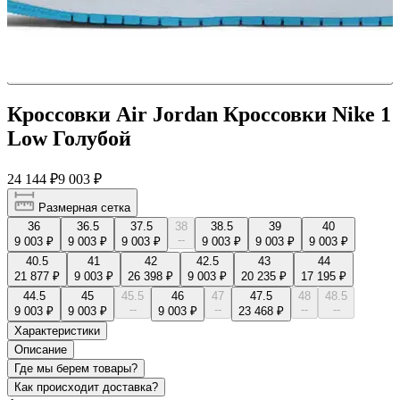
Кроссовки Air Jordan Кроссовки Nike 1
Low Голубой
24 144 ₽
9 003 ₽
Размерная сетка
36
36.5
37.5
38
38.5
39
40
--
9 003 ₽
9 003 ₽
9 003 ₽
9 003 ₽
9 003 ₽
9 003 ₽
40.5
41
42
42.5
43
44
21 877 ₽
9 003 ₽
26 398 ₽
9 003 ₽
20 235 ₽
17 195 ₽
44.5
45
45.5
46
47
47.5
48
48.5
--
--
--
--
9 003 ₽
9 003 ₽
9 003 ₽
23 468 ₽
Характеристики
Описание
Где мы берем товары?
Как происходит доставка?