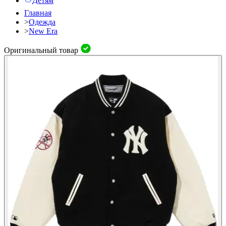
Детям
Главная
>
Одежда
>
New Era
Оригинальный товар