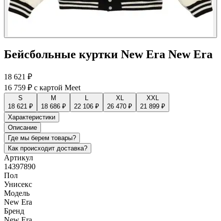
Бейсбольные куртки New Era New Era
18 621 ₽
16 759 ₽
с картой Meet
S
M
L
XL
XXL
18 621 ₽
18 686 ₽
22 106 ₽
26 470 ₽
21 899 ₽
Характеристики
Описание
Где мы берем товары?
Как происходит доставка?
Артикул
14397890
Пол
Унисекс
Модель
New Era
Бренд
New Era