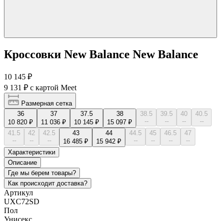
Кроссовки New Balance New Balance
10 145 ₽
9 131 ₽
с картой Meet
Размерная сетка
36
37
37.5
38
38.5
39.5
40
40.5
--
--
--
--
10 820 ₽
11 036 ₽
10 145 ₽
15 097 ₽
41.5
42
42.5
43
44
44.5
45
46.5
47
--
--
--
--
--
--
--
16 485 ₽
15 942 ₽
Характеристики
Описание
Где мы берем товары?
Как происходит доставка?
Артикул
UXC72SD
Пол
Унисекс