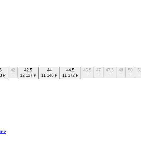
5
42
42.5
44
44.5
45.5
47
47.5
49
50
5
--
--
--
--
--
--
--
3 ₽
12 137 ₽
11 146 ₽
11 172 ₽
ние