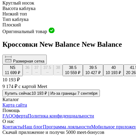
Круглый носок
Высота каблука
Низкий топ
Тип каблука
Плоский
Оригинальный товар
Кроссовки New Balance New Balance
Размерная сетка
NS
36
37
37.5
38
38.5
39.5
40
41.
--
--
--
--
11 699 ₽
10 559 ₽
10 427 ₽
10 193 ₽
20 26
10 193 ₽
9 174 ₽
с картой Meet
Купить сейчас
10 193 ₽ | Из-за границы 7 сентября
Каталог
Карта сайта
Помощь
FAQ
Оферта
Политика конфиденциальности
О нас
Контакты
Наш блог
Программа лояльности
Мобильное приложе
Скачай приложение и получи 5000 meet-бонусов